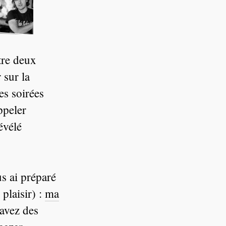
tre deux
 sur la
es soirées
ppeler
évélé
s ai préparé
 plaisir) :
ma
 avez des