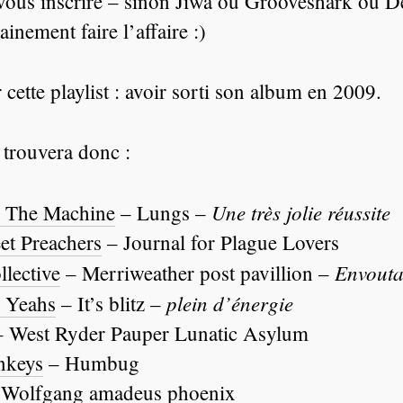
vous inscrire – sinon Jiwa ou Grooveshark ou D
inement faire l’affaire :)
 cette playlist : avoir sorti son album en 2009.
trouvera donc :
Une très jolie réussite
+ The Machine
– Lungs –
et Preachers
– Journal for Plague Lovers
Envouta
lective
– Merriweather post pavillion –
plein d’énergie
 Yeahs
– It’s blitz –
 West Ryder Pauper Lunatic Asylum
nkeys
– Humbug
Wolfgang amadeus phoenix