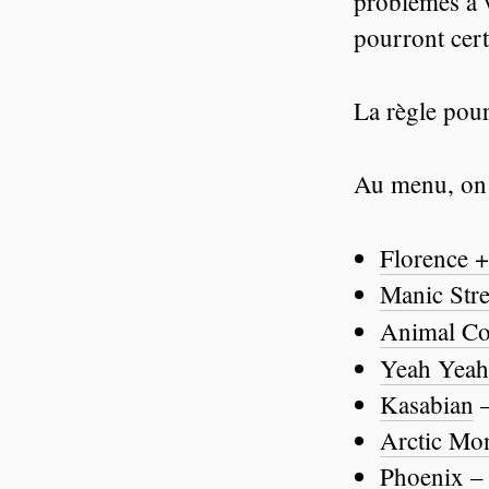
problèmes à 
pourront certa
La règle pour
Au menu, on 
Florence 
Manic Stre
Animal Col
Yeah Yeah
Kasabian
–
Arctic Mo
Phoenix
– 