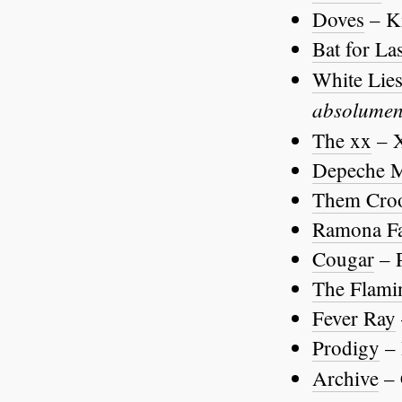
Doves
– K
Bat for La
White Lie
absolumen
The xx
– 
Depeche 
Them Croo
Ramona Fa
Cougar
– P
The Flami
Fever Ray
Prodigy
– 
Archive
– 