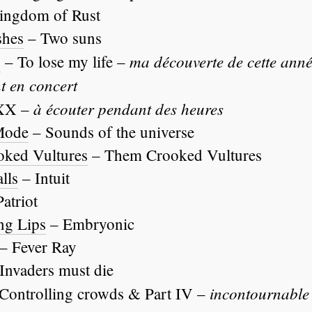
ingdom of Rust
shes
– Two suns
ma découverte de cette anné
s
– To lose my life –
t en concert
à écouter pendant des heures
XX –
Mode
– Sounds of the universe
ked Vultures
– Them Crooked Vultures
lls
– Intuit
atriot
ng Lips
– Embryonic
– Fever Ray
Invaders must die
incontournable
Controlling crowds & Part IV –