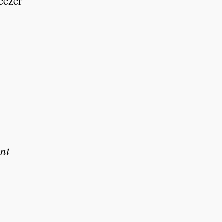
eezer
nt